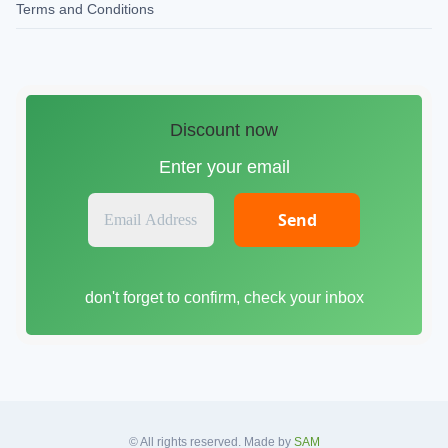
Terms and Conditions
Discount now
Enter your email
E
m
a
i
don't forget to confirm, check your inbox
l
A
d
d
r
e
s
© All rights reserved. Made by
SAM